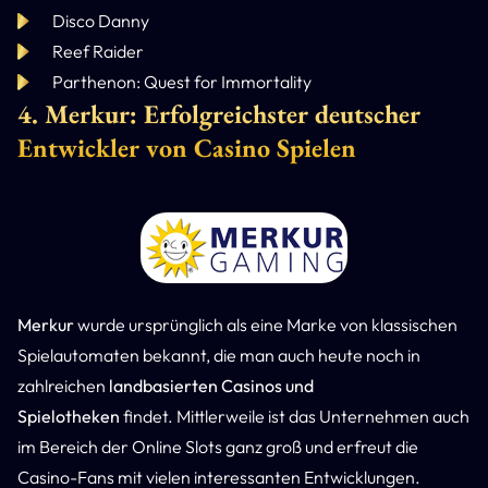
Disco Danny
Reef Raider
Parthenon: Quest for Immortality
4. Merkur: Erfolgreichster deutscher
Entwickler von Casino Spielen
Merkur
wurde ursprünglich als eine Marke von klassischen
Spielautomaten bekannt, die man auch heute noch in
zahlreichen
landbasierten Casinos und
Spielotheken
findet. Mittlerweile ist das Unternehmen auch
im Bereich der Online Slots ganz groß und erfreut die
Casino-Fans mit vielen interessanten Entwicklungen.