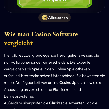
Jetzt Spielen
Alles sehen
Wie man Casino Software
vergleicht
Hier gibt es zwei grundlegende Herangehensweisen, die
sich völlig voneinander unterscheiden. Die Experten
vergleichen sich
Spiele in den Online Spielotheken
aufgrund ihrer technischen Unterschiede. Sie bewerten die
mobile Verfügbarkeit von
online Casino Spielen
sowie die
Anpassung an verschiedene Plattformen und
Betriebssysteme.
Außerdem überprüfen die
Glücksspielexperten
, ob die