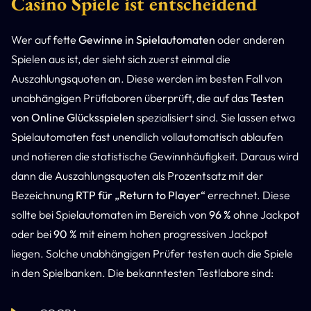
Casino Spiele ist entscheidend
Wer auf fette
Gewinne in Spielautomaten
oder anderen
Spielen aus ist, der sieht sich zuerst einmal die
Auszahlungsquoten an. Diese werden im besten Fall von
unabhängigen Prüflaboren überprüft, die auf das
Testen
von Online Glücksspielen
spezialisiert sind. Sie lassen etwa
Spielautomaten fast unendlich vollautomatisch ablaufen
und notieren die statistische Gewinnhäufigkeit. Daraus wird
dann die Auszahlungsquoten als Prozentsatz mit der
Bezeichnung
RTP für „Return to Player“
errechnet. Diese
sollte bei Spielautomaten im Bereich von
96 %
ohne Jackpot
oder bei
90 %
mit einem hohen progressiven Jackpot
liegen. Solche unabhängigen Prüfer testen auch die Spiele
in den Spielbanken. Die bekanntesten Testlabore sind: