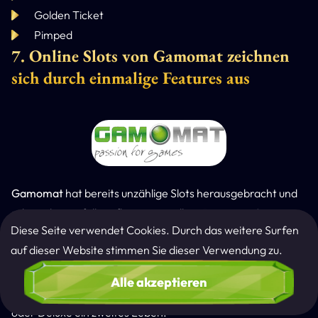
Golden Ticket
Pimped
7. Online Slots von Gamomat zeichnen
sich durch einmalige Features aus
Gamomat
hat bereits unzählige Slots herausgebracht und
scheint keinesfalls aufhören zu wollen. Bei seiner Casino
Diese Seite verwendet Cookies. Durch das weitere Surfen
Software setzt dieser Anbieter auf
auf dieser Website stimmen Sie dieser Verwendung zu.
interessante
Bonus
Features. Viele der
Online
Slots
werden weiterentwickelt und erhalten mit den
Alle akzeptieren
Inhaltsverzeichnis
Speisekarte
Erweiterungen wie Respins of Amun-Re, Golden Nights
oder Deluxe ein zweites Leben.