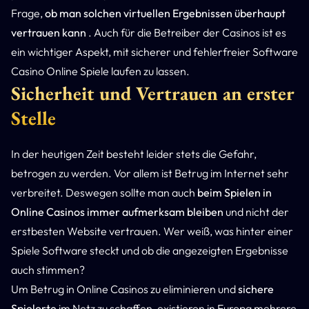
Frage,
ob man solchen virtuellen Ergebnissen überhaupt
vertrauen kann
. Auch für die Betreiber der Casinos ist es
ein wichtiger Aspekt, mit sicherer und fehlerfreier Software
Casino Online Spiele laufen zu lassen.
Sicherheit und Vertrauen an erster
Stelle
In der heutigen Zeit besteht leider stets die Gefahr,
betrogen zu werden. Vor allem ist Betrug im Internet sehr
verbreitet. Deswegen sollte man auch
beim Spielen in
Online Casinos immer aufmerksam bleiben
und nicht der
erstbesten Website vertrauen. Wer weiß, was hinter einer
Spiele Software steckt und ob die angezeigten Ergebnisse
auch stimmen?
Um Betrug in Online Casinos zu eliminieren und
sichere
Spielorte
im Netz zu schaffen, existieren in Europa mehrere