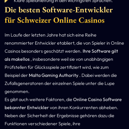
Klare Spielanleitung in den wichtigsten Sprachen.
Die besten Software-Entwickler
für Schweizer Online Casinos
Im Laufe der letzten Jahre hat sich eine Reihe
renommierter Entwickler etabliert, die von Spieler in Online
Casinos besonders geschätzt werden.
Ihre Software gilt
als makellos
, insbesondere weil sie von unabhängigen
Prüfstellen für Glücksspiele zertifiziert wird, wie zum
Beispiel der
Malta Gaming Authority
. Dabei werden die
Zufallsgeneratoren der einzelnen Spiele unter die Lupe
genommen.
Es gibt auch weitere Faktoren, die
Online Casino Software
bekannter Entwickler
von ihren Konkurrenten abheben.
Neben der Sicherheit der Ergebnisse gehören dazu die
Funktionen verschiedener Spiele, ihre