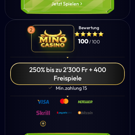
Jetzt Spielen
Bewertung
100
/ 100
250% bis zu 2'300 Fr + 400
Freispiele
Min.zahlung 15