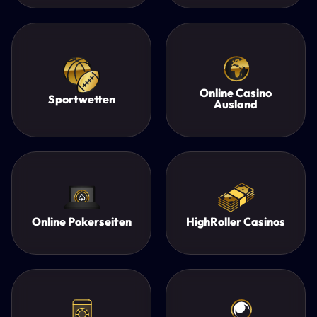
Online Casino
Sportwetten
Ausland
Online Pokerseiten
HighRoller Casinos