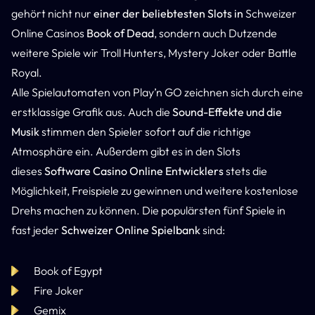
gehört nicht nur
einer der beliebtesten Slots in
Schweizer
Online Casinos
Book of Dead
, sondern auch Dutzende
weitere Spiele wir Troll Hunters, Mystery Joker oder Battle
Royal.
Alle Spielautomaten von Play’n GO zeichnen sich durch eine
erstklassige Grafik aus. Auch die
Sound-Effekte und die
Musik
stimmen den Spieler sofort auf die richtige
Atmosphäre ein. Außerdem gibt es in den Slots
dieses
Software Casino Online Entwicklers
stets die
Möglichkeit, Freispiele zu gewinnen und weitere kostenlose
Drehs machen zu können. Die populärsten fünf Spiele in
fast jeder
Schweizer Online Spielbank
sind:
Book of Egypt
Fire Joker
Gemix