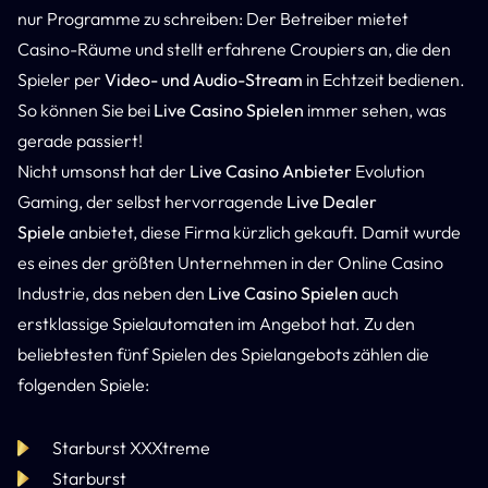
nur Programme zu schreiben: Der Betreiber mietet
Casino-Räume und stellt erfahrene Croupiers an, die den
Spieler per
Video- und Audio-Stream
in Echtzeit bedienen.
So können Sie bei
Live Casino Spielen
immer sehen, was
gerade passiert!
Nicht umsonst hat der
Live Casino Anbieter
Evolution
Gaming, der selbst hervorragende
Live Dealer
Spiele
anbietet, diese Firma kürzlich gekauft. Damit wurde
es eines der größten Unternehmen in der Online Casino
Industrie, das neben den
Live Casino Spielen
auch
erstklassige Spielautomaten im Angebot hat. Zu den
beliebtesten fünf Spielen des Spielangebots zählen die
folgenden Spiele:
Starburst XXXtreme
Starburst