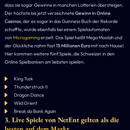
dass sie sogar Gewinne in manchen Lotterien übersteigen.
Der höchste bis jetzt verzeichnete
Gewinn in Online
Casinos
, der es sogar in das Guinness Buch der Rekorde
schaffte, wurde ebenfalls bei einem Spielautomaten
von
Microgaming
erzielt. Das Spiel heißt Mega Moolah und
der Glückliche nahm fast
15 Millionen Euro
mit nach Hause!
Hier kommen weitere fünf Spiele, die Schweizer in den
Online Spielbanken am liebsten spielen:
King Tusk
Thunderstruck II
Dragon Dance
Wild Orient
Break da Bank Again
3. Live Spiele von NetEnt gelten als die
besten auf dem Markt