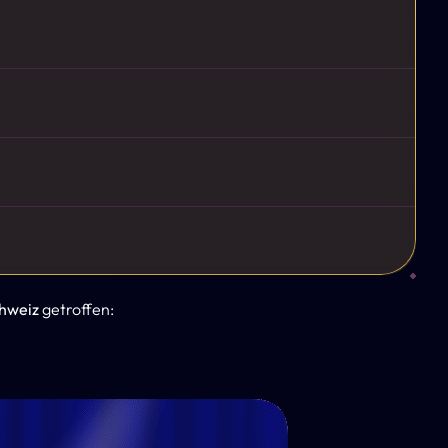
chweiz
getroffen: