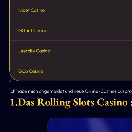
Ivibet Casino
GGbet Casino
Jeetcity Casino
Gioo Casino
Ich habe mich angemeldet und neue Online-Casinos auspro
1.Das
Rolling Slots Casino