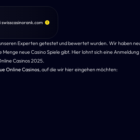
i swisscasinorank.com
unseren Experten getestet und bewertet wurden. Wir haben neu
de Menge neue Casino Spiele gibt. Hier lohnt sich eine Anmeldu
Online Casinos 2025.
ue Online Casinos
, auf die wir hier eingehen möchten: