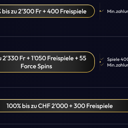
bis zu 2'300 Fr + 400 Freispiele
Min.zahlu
u 2'330 Fr + 1'050 Freispiele + 55
Spiele 4
Force Spins
Min.zahlu
100% bis zu CHF 2'000 + 300 Freispiele