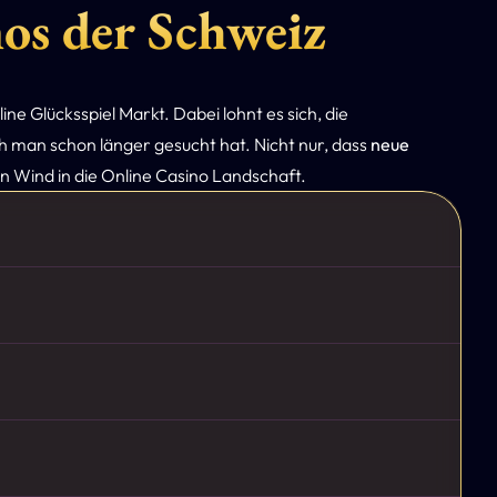
nos der Schweiz
ne Glücksspiel Markt. Dabei lohnt es sich, die
man schon länger gesucht hat. Nicht nur, dass
neue
n Wind in die Online Casino Landschaft.