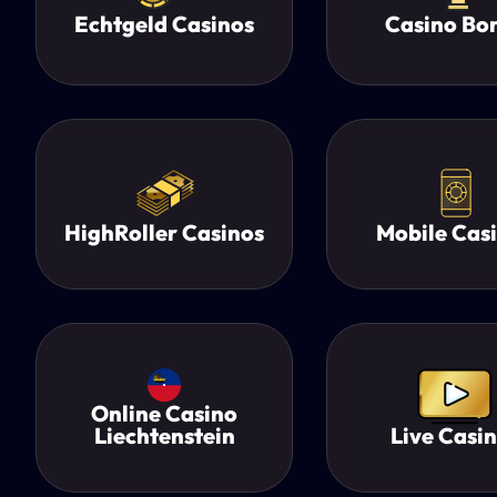
Warum sollte man ein neues Online Casino Schweiz
Echtgeld Casinos
Casino Bo
Neue seriöse Online Casinos in der Schweiz
Vor- und Nachteile neuer Online Casinos
Neue top online Casinos: Die Registrierung
Was Sie von neuen Online Casinos 2026 erwarten d
Die beste Casino Bonus für neue und wiederkehrend
Neue Schweizer Live Casinos
HighRoller Casinos
Mobile Cas
Die neuen Online Casino Webseiten mit Gamificatio
Neu Schweizer Casinos ohne Anmeldung
Neue Online Casinos mit möglicher Bitcoin Nutzung
TWINT in neuen Online Casinos der Schweiz
Neue Schweizer Casinos mit Novoline
Neue Microgaming Online Casinos
Online Casino
Neuen Schweizer Online Casinos mit NetEnt
Liechtenstein
Live Casi
Unser Fazit
FAQ – Fragen und Antworten