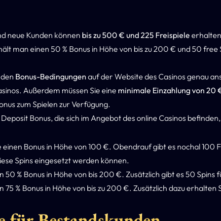
n und neue Kunden können
bis zu 500 € und 225 Freispiele
erhalten
hält man einen 50 % Bonus in Höhe von bis zu 200 € und 50 free S
enden
Bonus-Bedingungen
auf der Website des Casinos genau an
Casinos. Außerdem müssen Sie eine
minimale Einzahlung von 20
Bonus zum Spielen zur Verfügung.
 Deposit Bonus, die sich im Angebot des online Casinos befind
ie einen Bonus in Höhe von 100 €. Obendrauf gibt es nochal 100 F
iese Spins eingesetzt werden können.
nen 50 % Bonus in Höhe von bis 200 €. Zusätzlich gibt es 50 Spins 
n 75 % Bonus in Höhe von bis zu 200 €. Zusätzlich dazu erhalten S
e für Bestandskunden