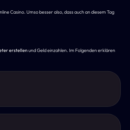
nline Casino. Umso besser also, dass auch an diesem Tag
ter erstellen
und Geld einzahlen. Im Folgenden erklären