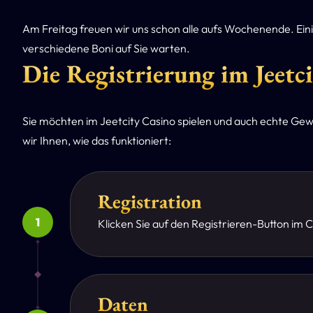
Am Freitag freuen wir uns schon alle aufs Wochenende. Ein
verschiedene Boni auf Sie warten.
Die Registrierung im Jeetc
Sie möchten im Jeetcity Casino spielen und auch echte Ge
wir Ihnen, wie das funktioniert:
Registration
Klicken Sie auf den Registrieren-Button im C
Daten