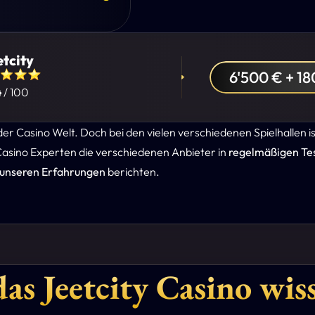
etcity
6'500 € + 18
4
/ 100
er Casino Welt. Doch bei den vielen verschiedenen Spielhallen ist e
asino Experten die verschiedenen Anbieter in
regelmäßigen Te
unseren Erfahrungen
berichten.
das Jeetcity Casino wis