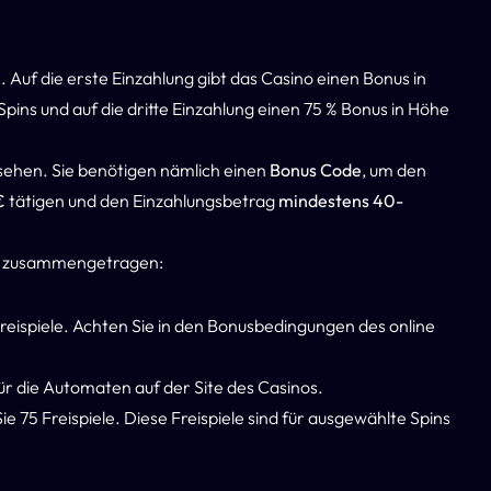
. Auf die erste Einzahlung gibt das Casino einen Bonus in
pins und auf die dritte Einzahlung einen 75 % Bonus in Höhe
sehen. Sie benötigen nämlich einen
Bonus Code
, um den
 €
tätigen und den Einzahlungsbetrag
mindestens 40-
en, zusammengetragen:
reispiele. Achten Sie in den Bonusbedingungen des online
für die Automaten auf der Site des Casinos.
ie 75 Freispiele. Diese Freispiele sind für ausgewählte Spins