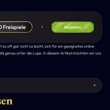
0 Freispiele
Abspielen
s oft gar nicht so leicht, sich für ein geeignetes online
sts
genau unter die Lupe. In diesem Artikel möchten wir uns
sen