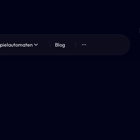
pielautomaten
Blog