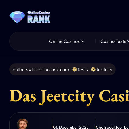
Online Casinos
Casino Tests
online.swisscasinorank.com
Tests
Jeetcity
Das Jeetcity Cas
01. December 2025
Chefredakteur be