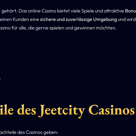
.
gehört. Das online Casino bietet viele Spiele und attraktive
Bonu
 seinen Kunden eine
sichere und zuverlässige Umgebung
und wird
 Casino für alle, die gerne spielen und gewinnen möchten.
s
le des Jeetcity Casinos
achteile des Casinos geben: